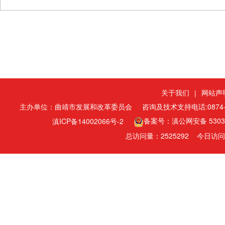
关于我们
网站声
|
主办单位：曲靖市发展和改革委员会
咨询及技术支持电话:0874-3
备案号：滇公网安备 53030
滇ICP备14002066号-2
总访问量：
今日访问
2525292