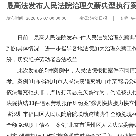
最高法发布人民法院治理欠薪典型执行
发布时间:
2026-05-07 00:00:00
|
来源:
法治日报
|
专栏: 
日前，最高人民法院发布5件人民法院治理欠薪典
到的具体情况，进一步指导各地法院加大治理欠薪工
纷，切实维护劳动者合法权益。
此次发布的5件案例中，人民法院根据案件不同情
考。案例“山东省乳山市人民法院追究乳山市某驾培公
依法追究拒执罪，严厉打击恶意欠薪行为，倒逼被执行
法院执结38件追索劳动报酬纠纷案”强调快执接力快
省深圳市福田区人民法院府院联动跨域协作全额兑现4
全额兑现职工债权；案例“北京市通州区人民法院妥善
列案”强调执行工作实施穿透式财产查控手段，促使被