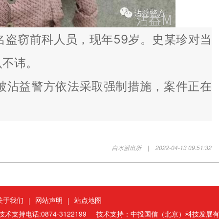
盗窃前科人员，现年59岁。史某珍对当
认不讳。
沾益警方依法采取强制措施，案件正在
白水派出所
|
2022-04-13 09:51:32
关于我们
网站声明
站点地图
|
|
术支持电话:0874-3122199
技术支持：中投国信（北京）科技发展