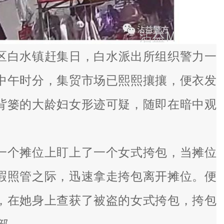
益区白水镇赶集日，白水派出所组织警力一
中午时分，集贸市场已熙熙攘攘，便衣发
背篓的大龄妇女形迹可疑，随即在暗中观
一个摊位上盯上了一个女式挎包，当摊位
暇照管之际，迅速拿走挎包离开摊位。便
，在她身上查获了被盗的女式挎包，挎包