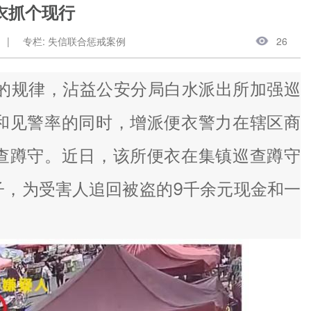
衣抓个现行
|
专栏: 失信联合惩戒案例
26
规律，沾益公安分局白水派出所加强巡
和见警率的同时，增派便衣警力在辖区商
查蹲守。近日，该所便衣在集镇巡查蹲守
子，为受害人追回被盗的9千余元现金和一