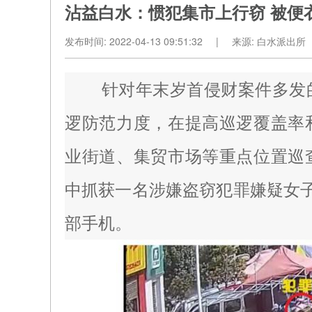
沾益白水：惯犯集市上行窃 被便
发布时间:
2022-04-13 09:51:32
|
来源:
白水派出所
针对年末岁首侵财案件多发的
逻防范力度，在提高巡逻覆盖率
业街道、集贸市场等重点位置巡
中抓获一名涉嫌盗窃犯罪嫌疑女
部手机。