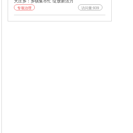
大庄乡：乡镇集市忙 绽放新活力
专项治理
访问量:939