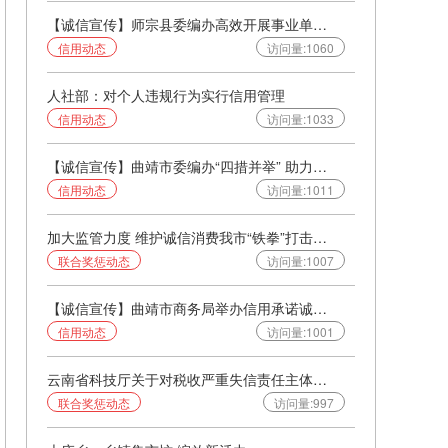
【诚信宣传】师宗县委编办高效开展事业单位年度报告核查工作
信用动态
访问量:1060
人社部：对个人违规行为实行信用管理
信用动态
访问量:1033
【诚信宣传】曲靖市委编办“四措并举” 助力事业单位信用体系建设
信用动态
访问量:1011
加大监管力度 维护诚信消费我市“铁拳”打击企业失信行为
联合奖惩动态
访问量:1007
【诚信宣传】曲靖市商务局举办信用承诺诚信经营放心消费主题实践活动
信用动态
访问量:1001
云南省科技厅关于对税收严重失信责任主体实施联合惩戒的通告
联合奖惩动态
访问量:997